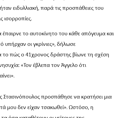
ήταν ειδυλλιακή, παρά τις προσπάθειες του
ς ισορροπίες.
 έπαιρνε το αυτοκίνητο του κάθε απόγευμα και
τό υπήρχαν οι γκρίνιες», δήλωσε
α το πώς ο 41χρονος δράστης βίωνε τη σχέση
νησυχία: «Τον έβλεπα τον Άγγελο ότι
ίνει».
ος Στασινόπουλος προσπάθησε να κρατήσει μια
ά μου δεν είχαν τσακωθεί». Ωστόσο, η
 τα όσα καταθέτουν οι γείτονες της