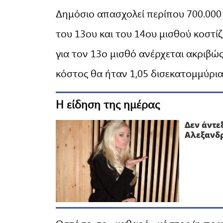
Δημόσιο απασχολεί περίπου 700.000
του 13ου και του 14ου μισθού κοστίζ
για τον 13ο μισθό ανέρχεται ακριβώ
κόστος θα ήταν 1,05 δισεκατομμύρι
Η είδηση της ημέρας
Δεν άντε
Αλεξανδρ