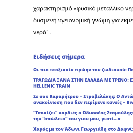
χαρακτηρισμό «φυσικό μεταλλικό νερό
δυσμενή υγειονομική γνώμη για εκμ
νερά” .
Ειδήσεις σήμερα
Οι πιο «τοξικοί» πρώην του ζωδιακού: Πο
ΤΡΑΓΩΔΙΑ ΞΑΝΑ ΣΤΗΝ ΕΛΛΑΔΑ ΜΕ ΤΡΕΝΟ: 
HELLENIC TRAIN
Σε σoκ Καραμήτρου – Στραβελάκης: Ο Αντών
ανακοίνωση που δεν περίμενε κανείς – Bí
“Τσακίζει” καρδιές ο Οδυσσέας Σταμούλης
την “απώλεια” του γιου μου, γιατί…»
Χαμός με τον Άδωνι Γεωργιάδη στο Δαφνί: