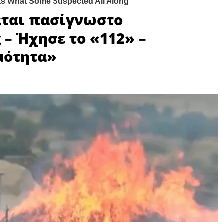
εται πασίγνωστο
 – Ήχησε το «112» –
μότητα»