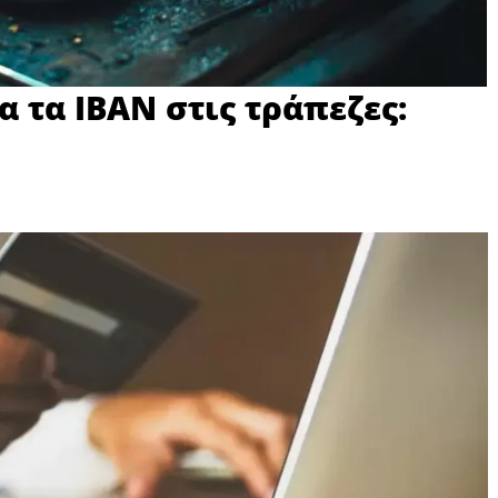
α τα IBAN στις τράπεζες: