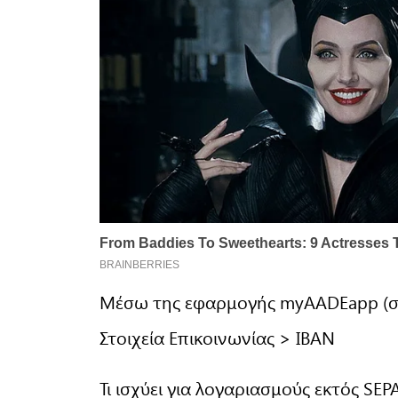
Μέσω της εφαρμογής myAADEapp (σε 
Στοιχεία Επικοινωνίας > IBAN
Τι ισχύει για λογαριασμούς εκτός SEP