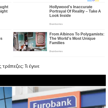
 τράπεζες: Τι έγινε