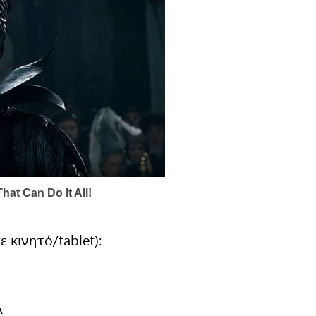
κινητό/tablet):
A