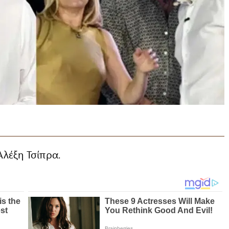
λέξη Τσίπρα.