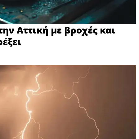
την Αττική με βροχές και
ρέξει