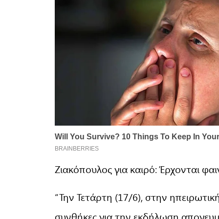
Ζιακόπουλος για καιρό: Έρχονται φα
“Την Τετάρτη (17/6), στην ηπειρωτική
συνθήκες για την εκδήλωση απογευ