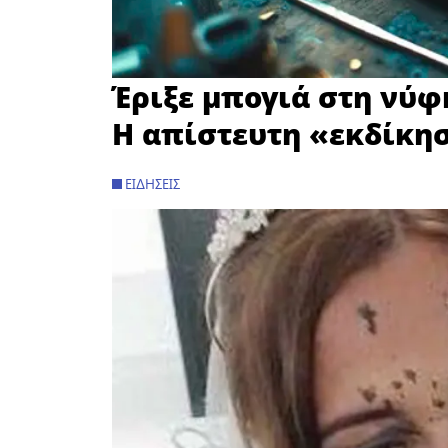
Έριξε μπογιά στη νύφη
H απίστευτη «εκδίκησ
ΕΙΔΉΣΕΙΣ