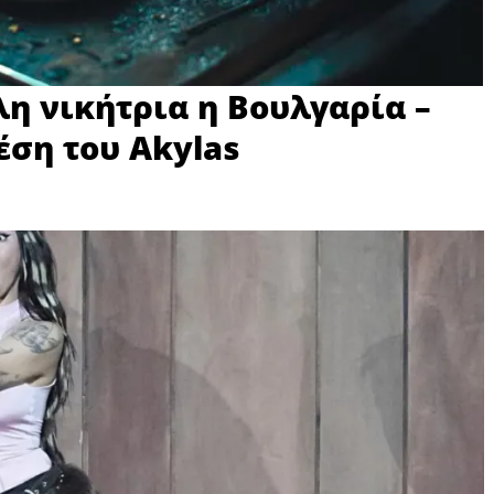
λη νικήτρια η Βουλγαρία –
έση του Akylas