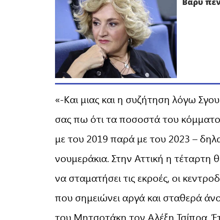
Βαρύ πέν
«-Και μιας και η συζήτηση λόγω Σγου
σας πω ότι τα ποσοστά του κόμματο
με του 2019 παρά με του 2023 – δηλ
νουμεράκια. Στην Αττική η τέταρτη θ
να σταματήσει τις εκροές, οι κεντρ
που σημειώνει αργά και σταθερά άνο
του Μητσοτάκη τον Αλέξη Τσίπρα. Έτ