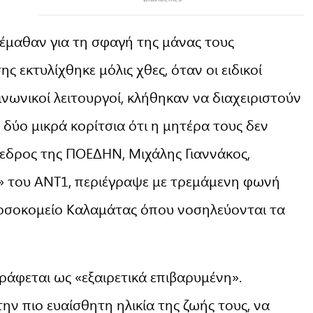
 έμαθαν για τη σφαγή της μάνας τους
ς εκτυλίχθηκε μόλις χθες, όταν οι ειδικοί
νωνικοί λειτουργοί, κλήθηκαν να διαχειριστούν
δύο μικρά κορίτσια ότι η μητέρα τους δεν
όεδρος της ΠΟΕΔΗΝ, Μιχάλης Γιαννάκος,
» του ΑΝΤ1, περιέγραψε με τρεμάμενη φωνή
Νοσοκομείο Καλαμάτας όπου νοσηλεύονται τα
ράφεται ως «εξαιρετικά επιβαρυμένη».
ην πιο ευαίσθητη ηλικία της ζωής τους, να