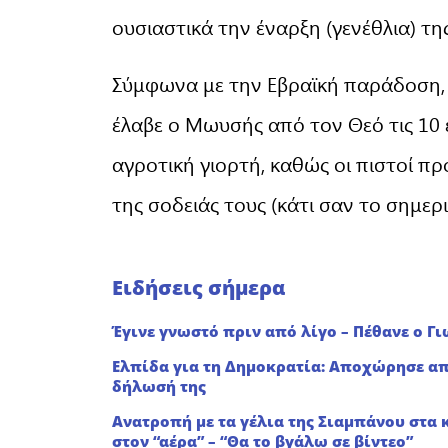
ουσιαστικά την έναρξη (γενέθλια) της
Σύμφωνα με την Εβραϊκή παράδοση, 
έλαβε ο Μωυσής από τον Θεό τις 10 
αγροτική γιορτή, καθώς οι πιστοί 
της σοδειάς τους (κάτι σαν το σημε
Ειδήσεις σήμερα
Έγινε γνωστό πριν από λίγο – Πέθανε ο Γ
Ελπίδα για τη Δημοκρατία: Αποχώρησε απ
δήλωσή της
Ανατροπή με τα γέλια της Σιαμπάνου στα 
στον “αέρα” – “Θα το βγάλω σε βίντεο”