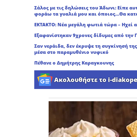
Σάλος με τις δηλώσεις του Άδωνι: Είπε αυ
φοράω τα γυαλιά μου και όποιος…Θα κα
EKTAKTO: Νέα μεγάλη φωτιά τώρα – Ηχεί α
Εξαφανίστηκαν 9χρονες δίδυμες από την
Σαν νεράιδα, δεν έκρυψε τη συγκίνησή τη
μέσα στο παραμυθένιο νυφικό
Πέθανε ο Δημήτρης Καραγκουνης
Ακολουθήστε το i-diakope