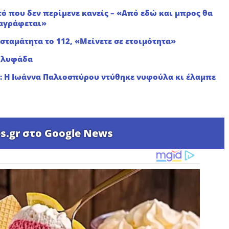
τό που δεν περίμενε κανείς – «Από εδώ και μπρος θα
ταγράφεται»
σταμάτητα το 112, «Μείνετε σε ετοιμότητα»
 Γλυφάδα
ς: Η Ιωάννα Παλιοσπύρου ντύθηκε νυφούλα κι έλαμπε
s.gr στο Google News