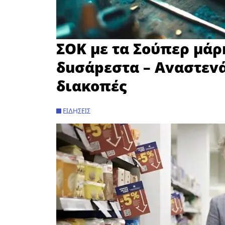
ΣOK με τα Σούπερ μάρ
δuσάpεστα – Avαστεvά
διακοπές
ΕΙΔΉΣΕΙΣ