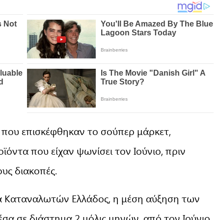
 που επισκέφθηκαν το σούπερ μάρκετ,
όντα που είχαν ψωνίσει τον Ιούνιο, πριν
ους διακοπές.
α Καταναλωτών Ελλάδος, η μέση αύξηση των
σα σε διάστημα 2 μόλις μηνών, από τον Ιούνιο