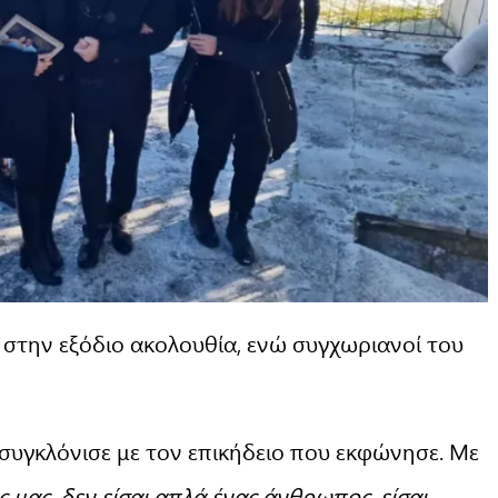
οι στην εξόδιο ακολουθία, ενώ συγχωριανοί του
υγκλόνισε με τον επικήδειο που εκφώνησε. Με
ς μας, δεν είσαι απλά ένας άνθρωπος, είσαι