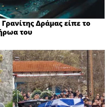
 Γρανίτης Δράμας είπε το
 ήρωα του