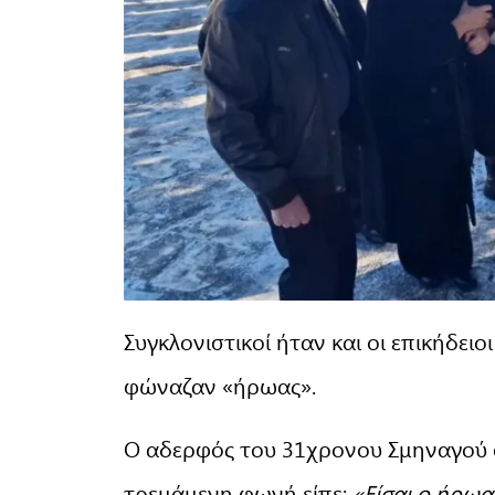
Συγκλονιστικοί ήταν και οι επικήδει
φώναζαν «ήρωας».
Ο αδερφός του 31χρονου Σμηναγού σ
τρεμάμενη φωνή είπε:
«Είσαι ο ήρωα