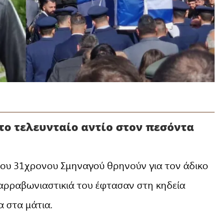
το τελευνταίο αντίο στον πεσόντα
 του 31χρονου Σμηναγού θρηνούν για τον άδικο
 αρραβωνιαστικιά του έφτασαν στη κηδεία
α στα μάτια.