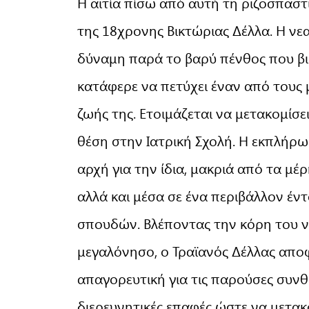
Η αιτία πίσω από αυτή τη ριζοσπαστ
της 18χρονης Βικτώριας Δέλλα. Η νε
δύναμη παρά το βαρύ πένθος που βι
κατάφερε να πετύχει έναν από τους 
ζωής της. Ετοιμάζεται να μετακομίσε
θέση στην Ιατρική Σχολή. Η εκπλήρω
αρχή για την ίδια, μακριά από τα μ
αλλά και μέσα σε ένα περιβάλλον έντ
σπουδών. Βλέποντας την κόρη του να 
μεγαλόνησο, ο Τραϊανός Δέλλας απο
απαγορευτική για τις παρούσες συνθήκ
διερευνητικές επαφές ώστε να μετακο