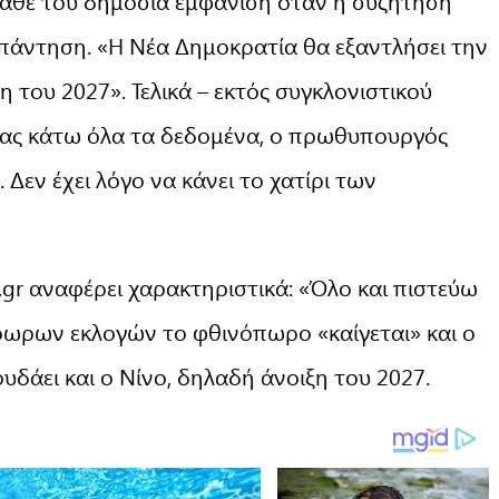
άθε του δημόσια εμφάνιση όταν η συζήτηση
 απάντηση. «Η Νέα Δημοκρατία θα εξαντλήσει την
ξη του 2027». Τελικά – εκτός συγκλονιστικού
τας κάτω όλα τα δεδομένα, ο πρωθυπουργός
. Δεν έχει λόγο να κάνει το χατίρι των
gr αναφέρει χαρακτηριστικά: «Όλο και πιστεύω
όωρων εκλογών το φθινόπωρο «καίγεται» και ο
υδάει και ο Νίνο, δηλαδή άνοιξη του 2027.