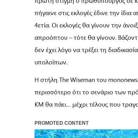
πρώτη στιγμή ο πρωθυπουργός σε κ
πήγαινε στις εκλογές έδινε την ίδια
4ετία. Οι εκλογές θα γίνουν την άνοι
απροόπτου – τότε θα γίνουν. Βάζον
δεν έχει λόγο να τρέξει τη διαδικασία
υπολοίπων.
Η στήλη The Wiseman του mononews.
περισσότερο ότι το σενάριο των πρ
ΚΜ θα πάει… μέχρι τέλους που τραγο