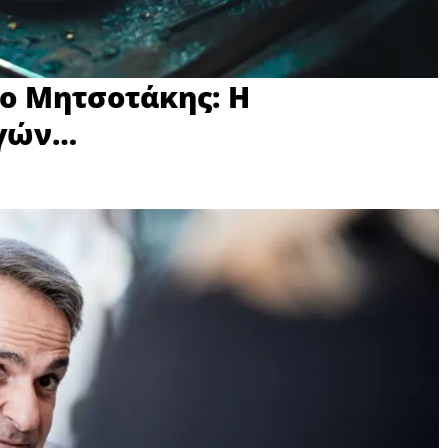
ο Μητσοτάκης: Η
ογών…