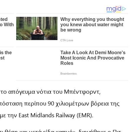
 το απόγευμα νότια του Μπέντφορντ,
πόσταση περίπου 90 χιλιομέτρων βόρεια της
 την East Midlands Railway (EMR).
ι θέση και μετά είδα καπνό», διηγήθηκε ο Πιτ