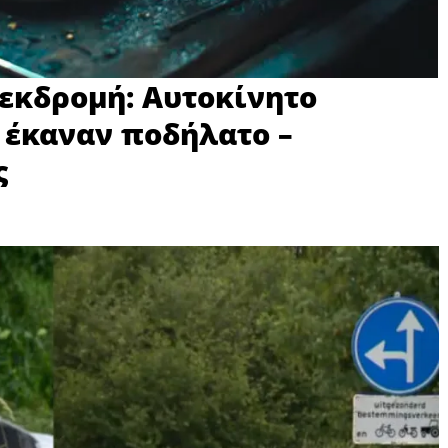
εκδρομή: Αυτοκίνητο
 έκαναν ποδήλατο –
ς