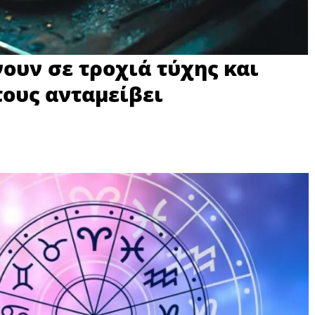
ουν σε τροχιά τύχης και
τους ανταμείβει