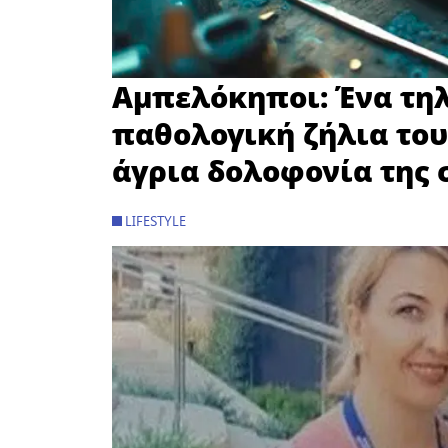
Αμπελόκηποι: Ένα τη
παθολογική ζήλια το
άγρια δολοφονία της 
LIFESTYLE