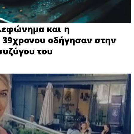
λεφώνημα και η
υ 39χρονου οδήγησαν στην
συζύγου του