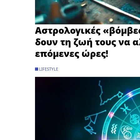
Αστρολογικές «βόμβες
δουν τη ζωή τους να α
επόμενες ώρες!
LIFESTYLE