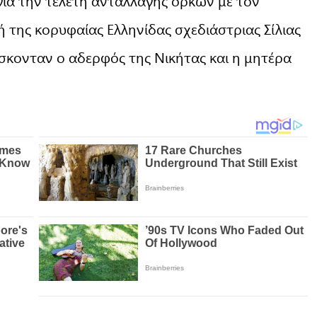
για την τελετή ανταλλαγής όρκων με τον
 της κορυφαίας Ελληνίδας σχεδιάστριας Σίλιας
σκονταν ο αδερφός της Νικήτας και η μητέρα