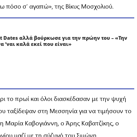
ω πόσο σ’ αγαπώ», της Βίκυς Μοσχολιού.
st Dates αλλά βούρκωσε για την πρώην του – «Την
α ‘ναι καλά εκεί που είναι»
χρι το πρωί και όλοι διασκέδασαν με την ψυχή
ου ταξίδεψαν στη Μεσσηνία για να τιμήσουν το
η Μαρία Καβογιάννη, ο Άρης Καβατζίκης, ο
γίου μαζί με τη σύζυγό του Σιμώνη