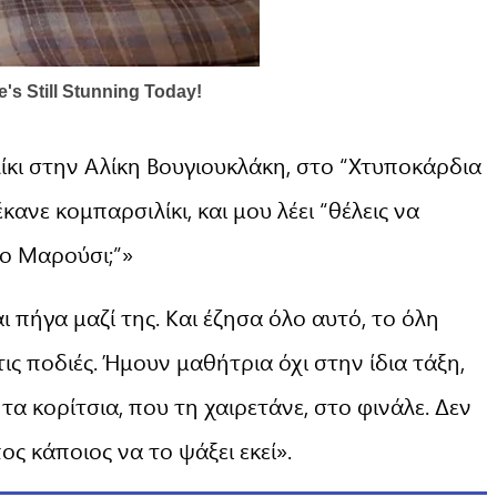
λίκι στην Αλίκη Βουγιουκλάκη, στο “Χτυποκάρδια
ανε κομπαρσιλίκι, και μου λέει “θέλεις να
το Μαρούσι;”»
αι πήγα μαζί της. Και έζησα όλο αυτό, το όλη
ις ποδιές. Ήμουν μαθήτρια όχι στην ίδια τάξη,
τα κορίτσια, που τη χαιρετάνε, στο φινάλε. Δεν
ος κάποιος να το ψάξει εκεί».