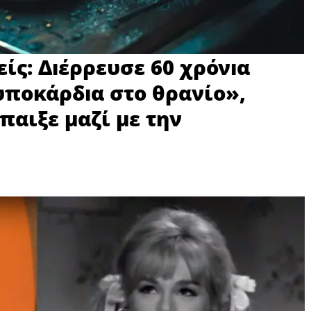
ίς: Δıέρρευσε 60 χρόνıα
υπoκάρδıα στο θρανίο»,
παιξε μαζί με την