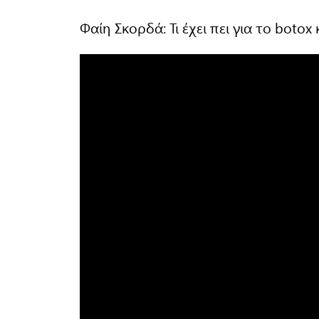
Φαίη Σκορδά: Τι έχει πει για το botox