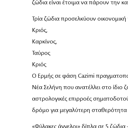
ζώδια είναι έτοιμα να πάρουν την κ
Τρία ζώδια προσελκύουν οικονομική
Κριός,
Καρκίνος,
Ταύρος
Κριός
Ο Ερμής σε φάση Cazimi πραγματοποι
Νέα Σελήνη που ανατέλλει στο ίδιο ζ
αστρολογικές επιρροές σηματοδοτού
δρόμο για μεγαλύτερη σταθερότητα κ
«Φύλακες άγγελοι» δίπλα σε 5 ζώδια 