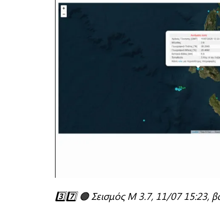
3️⃣7️⃣ 🟠 Σεισμός M 3.7, 11/07 15:23, 