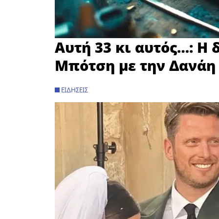
Αυτή 33 κι αυτός…: Η
Μπότση με την Δανάη
ΕΙΔΉΣΕΙΣ