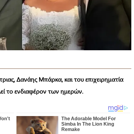
ριας, Δανάης Μπάρκα, και του επιχειρηματία
εί το ενδιαφέρον των ημερών.