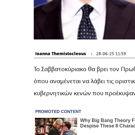
Ioanna Themistocleous
28-06-25 11:59
Το Σαββατοκύριακο θα βρει τον Πρ
όπου αναμένεται να λάβει τις οριστ
κυβερνητικών κενών που προέκυψαν 