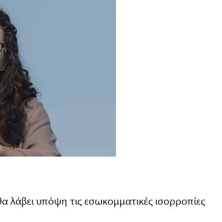
α λάβει υπόψη τις εσωκομματικές ισορροπίες