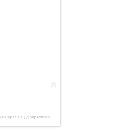
Η δημοσίευση κοινοποιήθηκε από το χρήστη Ioannis Papazisis (@papazisisioannis)