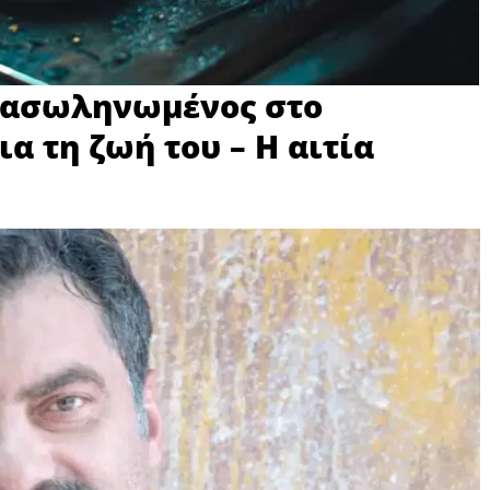
ιασωληνωμένος στο
α τη ζωή του – Η αιτία