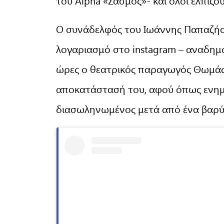
του Alpha «Σασμός»- και όλοι ελπίζου
Ο συνάδελφός του Ιωάννης Παπαζήσ
λογαριασμό στο instagram – αναδημ
ώρες ο θεατρικός παραγωγός Θωμάς 
αποκατάστασή του, αφού όπως ενημ
διασωληνωμένος μετά από ένα βαρύ 