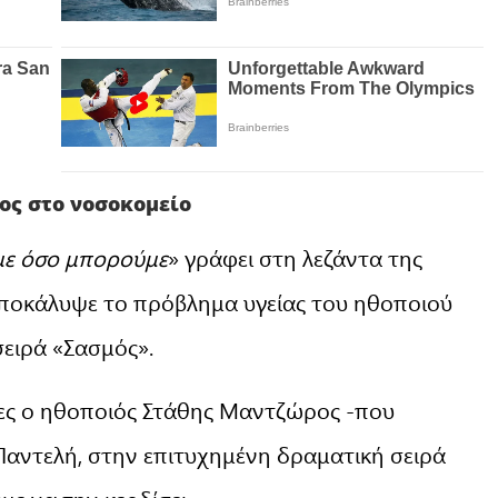
ς στο νοσοκομείο
με όσο μπορούμε
» γράφει στη λεζάντα της
ποκάλυψε το πρόβλημα υγείας του ηθοποιού
ειρά «Σασμός».
νες ο ηθοποιός Στάθης Μαντζώρος -που
αντελή, στην επιτυχημένη δραματική σειρά