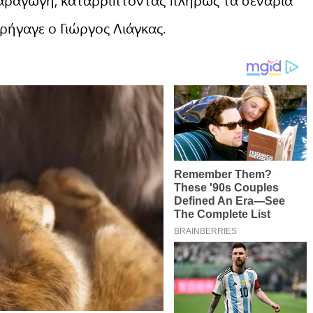
ήγαγε ο Γιώργος Λιάγκας.