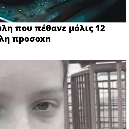
ύλη που πέθαvε μόλις 12
άλη πpoσoxn