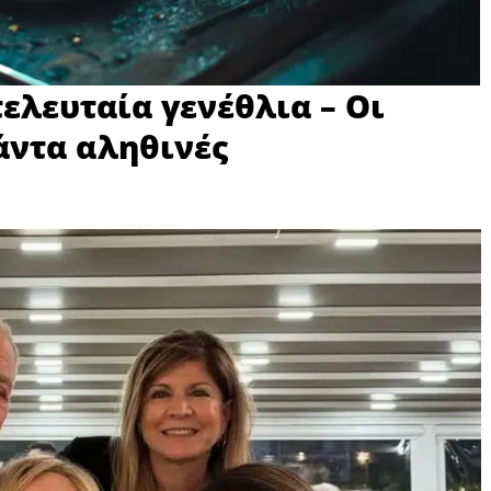
ελευταία γενέθλια – Οι
άντα αληθινές