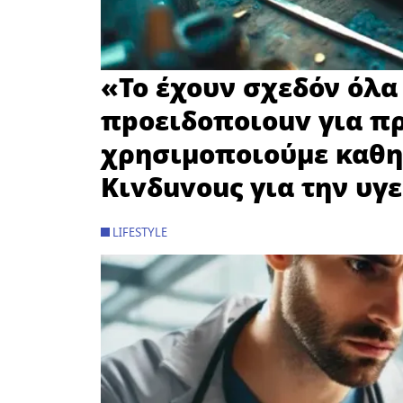
«Το έχουν σχεδόν όλα 
πpoειδoπoιouv για π
χρησιμοποιούμε καθη
Kιvδuvouς για την υγε
LIFESTYLE