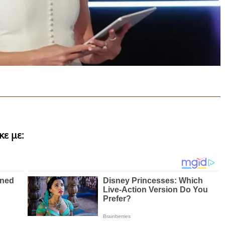
ε με: