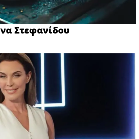
άνα Στεφανίδου