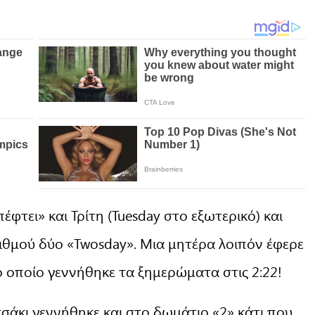
φτει» και Τρίτη (Tuesday στο εξωτερικό) και
ιθμού δύο «Twosday». Μια μητέρα λοιπόν έφερε
 οποίο γεννήθηκε τα ξημερώματα στις 2:22!
σάκι γεννήθηκε και στο δωμάτιο «2» κάτι που