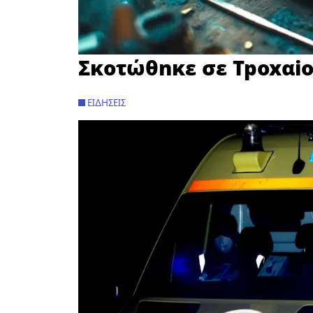
Σκoτώθnκε σε Tpoxαi
ΕΙΔΉΣΕΙΣ