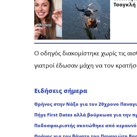
Τσαγκλή 
Ο οδηγός διακομίστηκε χωρίς τις αι
γιατροί έδωσαν μάχη να τον κρατήσ
Ειδήσεις σήμερα
Θρήνος στην Νάξο για τον 20χρονο Παναγ
Πήγε First Dates αλλά βούρκωσε για την π
Ποδοσφαιριστής σκοτώθηκε από κεραυνό 
Θρήνος για τον θάνατο του Παναγιώτη Βασ