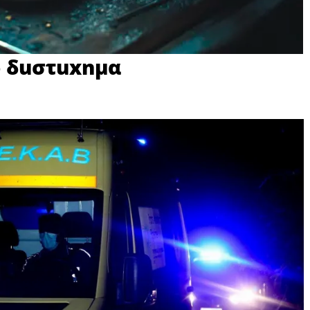
o δuστuxnμα