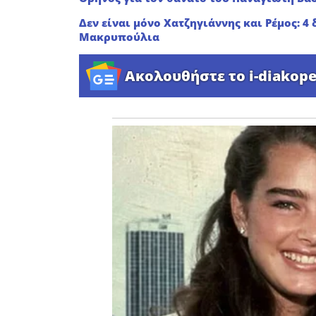
Δεν είναι μόνο Χατζηγιάννης και Ρέμος: 4
Μακρυπούλια
Ακολουθήστε το i-diakope