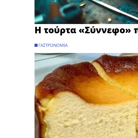
Η τούρτα «Σύννεφο» π
ΓΑΣΤΡΟΝΟΜΊΑ