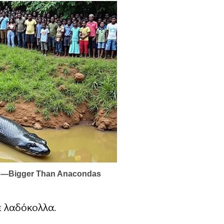
 λαδόκολλα.