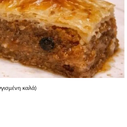
γγισμένη καλά)