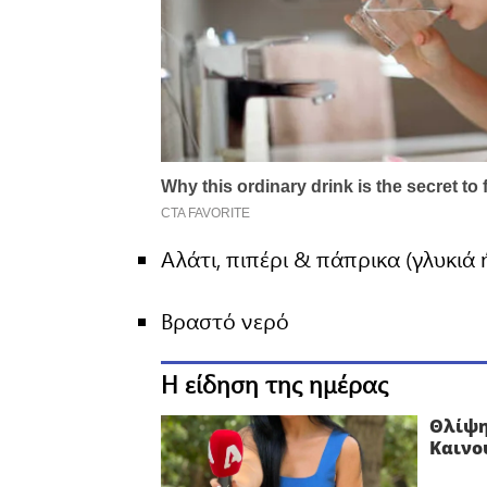
Αλάτι, πιπέρι & πάπρικα (γλυκιά 
Βραστό νερό
Η είδηση της ημέρας
Θλίψη
Καινο